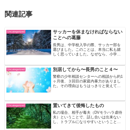
関連記事
サッカーを休まなければならない
Uncategorized
ことへの葛藤
長男は、中学校入学の際、サッカー部を
選びました。このことは、本当に私も嬉
しく思っていました。なぜなら、小学校
では勉強にも習い事にもやる気が出ず、
ゲームをしていることが多かったので、
ゲーム以外で打ち込めるモノを見つけて
別居してから〜長男のこと４〜
Uncategorized
くれたと思ったからです。...
警察の少年相談センターへの相談から約1
ヶ月後、３回目の家庭内暴力がありまし
た。その理由はもうはっきりと覚えてい
ません。多分、お金に関することだった
と思います。 その時もわざと大音量で
音楽をかけたり、テレビを壊したりとま
た暴れ始めました。私は...
置いてきて後悔したもの
Uncategorized
私の場合、相手が毒夫（DVモラハラ虐待
夫）ということで、話し合いは出来ない
し、トラブルになりやすいということ
で、結果として別居の際、逃げるという