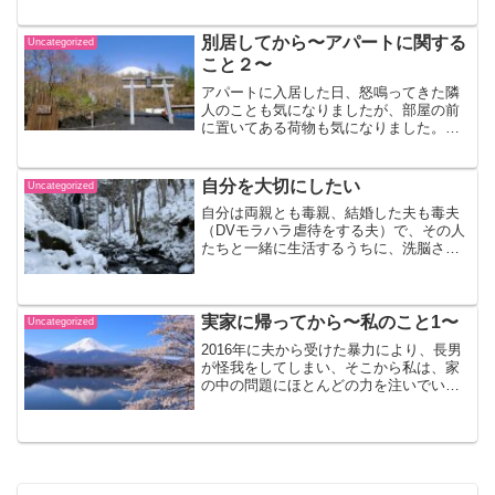
方法を取ることになってしまいまし
た。 もしかしたら、普通の旦那さんで
あれば、これは置いていくとか...
別居してから〜アパートに関する
Uncategorized
こと２〜
アパートに入居した日、怒鳴ってきた隣
人のことも気になりましたが、部屋の前
に置いてある荷物も気になりました。そ
の人の部屋のドアのすぐ横にガラスの割
れた水槽や衣類などさまざまのものが置
いてあるのです。その方の部屋のドアが
自分を大切にしたい
Uncategorized
私のドアから見て右側にあ...
自分は両親とも毒親、結婚した夫も毒夫
（DVモラハラ虐待をする夫）で、その人
たちと一緒に生活するうちに、洗脳さ
れ、自分のことよりその人たちのために
何かをしてあげなければならないという
人生を長く続けていました。その洗脳か
ら４〜5年前に解けて、今...
実家に帰ってから〜私のこと1〜
Uncategorized
2016年に夫から受けた暴力により、長男
が怪我をしてしまい、そこから私は、家
の中の問題にほとんどの力を注いでいま
したので、自分のことに目を向ける余裕
がありませんでした。 2019年、別居し
て年が明けてから、ついに自分のことに
も目を向けなけれ...