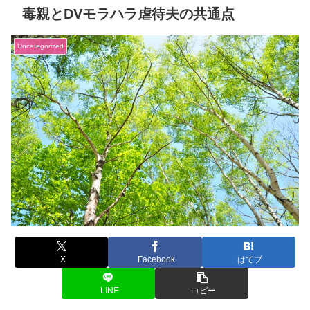
毒親とDVモラハラ虐待夫の共通点
Uncategorized
X
Facebook
はてブ
LINE
コピー