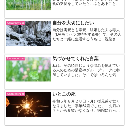
食の支度をしていたら、ふとあることを
思い出しました。 以前お話ししました
が、私は毒夫（DV、モラハラ、虐待）か
ら逃げて、１時的にアパート暮らしをし
たことがあります。その...
自分を大切にしたい
Uncategorized
自分は両親とも毒親、結婚した夫も毒夫
（DVモラハラ虐待をする夫）で、その人
たちと一緒に生活するうちに、洗脳さ
れ、自分のことよりその人たちのために
何かをしてあげなければならないという
人生を長く続けていました。その洗脳か
ら４〜5年前に解けて、今...
気づかせてくれた言葉
Uncategorized
私は、その頃同じような悩みを抱えてい
る人のための講座やグループワークに参
加していました。そこではいろんな気づ
きがありました。 ある日のグループワ
ーク後、どうしてもそこのスタッフの方
に質問してみたいと思いました。本当
は、そういう時間を設けてい...
いとこの死
Uncategorized
令和５年８月２８日（月）従兄弟が亡く
なりました。享年54歳でした。 先月の
７月から食欲がなくなり、病院に行った
ら、余命3ヶ月ですと言われたそうです。
愛知で働いていましたが、独身でしたの
で、７月中に本人の弟のいる故郷に帰っ
てきたそうです。その...