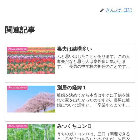
きんぶた日記
関連記事
毒夫は結構多い
Uncategorized
ふと思い出したことがあります。この人
毒夫だなと思う人は案外多い気がしま
す。 長男の中学校の担任のことです。
面談などで話しているとたまに違和感を
感じて、この違和感はなんだろうと思っ
ていました。一生懸命な感じはするんで
すが、それがわざとらしい感...
別居の経緯１
Uncategorized
離婚を決めてから本当はすぐに子供を連
れて家を出たかったのですが、長男に離
婚について話すと、「卒業するまでもう
少しだから、それまでここにいたい。」
と言うことでした。いくらお父さんと離
れたいと思っていても、小学校・中学校
と過ごしてきた学校のみん...
みつくちコンロ
Uncategorized
うちのガスコンロは、三口（調理できる
ところが３つある）なのですが、先日夕