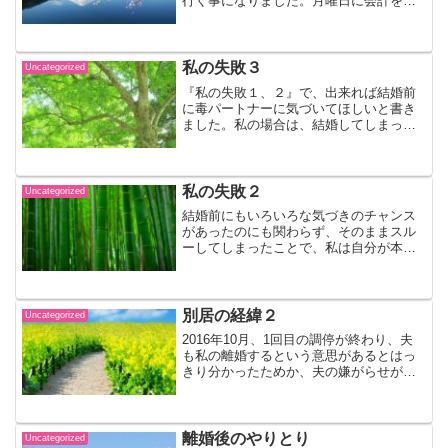
行く事になりました。月曜日に会計を払
いに行くと、十数万円ということでし
た。『新しい生活の始まり』に書きまし
たが、４回目の引っ越しと車の購入と弁
護士費用の支払いと高額の支...
私の失敗３
Uncategorized
『私の失敗１、２』で、出来れば結婚前
に毒パートナーに気づいてほしいと書き
ました。私の場合は、結婚してしまって
から気がついたため、いろいろなしがら
みがあり、離れるのに苦労しました。
結婚後に気がついた人のために、私の場
合どうだったのかというこ...
私の失敗２
Uncategorized
結婚前にもいろいろな気づきのチャンス
があったのにも関わらず、そのままスル
ーしてしまったことで、私は自分が本当
に心から望んでいたことが出来なかった
という結果になってしまいました。それ
は、家族みんなが安心して暮らせる温か
な家庭を築くことです。 ...
別居の経緯２
Uncategorized
2016年10月、1回目の調停が終わり、夫
も私の離婚するという意思があるとはっ
きり分かったためか、夫の嫌がらせがエ
スカレートしていきました。 子供が遊
んで物を出して散らかしているところの
写真を撮ったり、私が作った料理を写真
に撮ったり、家の中...
離婚後のやりとり
Uncategorized