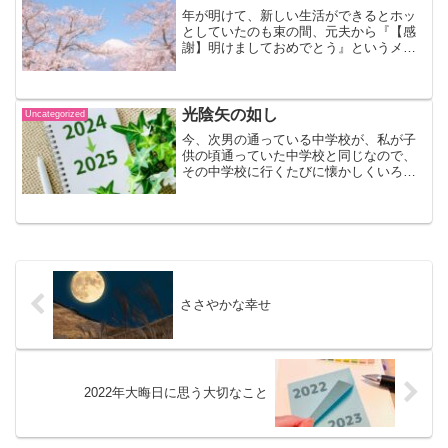
年が明けて、新しい生活ができるとホッ
としていたのも束の間、元夫から『【感
謝】明けましておめでとう』というメー
ルが届きました。もう縁が切れているの
でそういったメールは、はっきりいって
迷惑でした。どれだけ私たちが嫌な思い
をしたか、またどれだけ嫌...
光陰矢の如し
Uncategorized
今、次男の通っている中学校が、私が子
供の頃通っていた中学校と同じなので、
その中学校に行くたびに懐かしくいろい
ろと思い出します。 今はないのです
が、当時体育館に、『光陰矢の如し』と
額に入った立派な書が飾られてありまし
た。『月日の立つのは早い』...
ささやかな幸せ
2022年大晦日に思う大切なこと