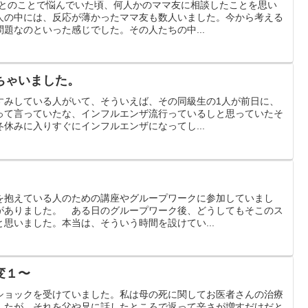
のとのことで悩んでいた頃、何人かのママ友に相談したことを思い
人の中には、反応が薄かったママ友も数人いました。今から考える
題なのといった感じでした。その人たちの中...
ちゃいました。
すみしている人がいて、そういえば、その同級生の1人が前日に、
って言っていたな、インフルエンザ流行っているしと思っていたそ
休みに入りすぐにインフルエンザになってし...
を抱えている人のための講座やグループワークに参加していまし
がありました。 ある日のグループワーク後、どうしてもそこのス
思いました。本当は、そういう時間を設けてい...
変１〜
ショックを受けていました。私は母の死に関してお医者さんの治療
したが、それを父や兄に話したところで返って辛さが増すだけだと