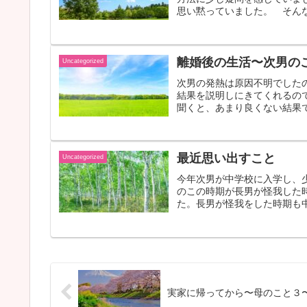
思い黙っていました。 そんな
離婚後の生活〜次男の
Uncategorized
次男の発熱は原因不明でした
結果を説明しにきてくれるの
聞くと、あまり良くない結果で
最近思い出すこと
Uncategorized
今年次男が中学校に入学し、
のこの時期が長男が怪我した
た。長男が怪我をした時期も中
実家に帰ってから〜母のこと３