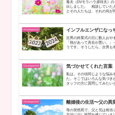
毒夫（DVモラハラ虐待夫）
出しました。 相談していた
とその人たちは、それの何が問
インフルエンザになっ
Uncategorized
次男の終業式の日に数人おや
「熱があって具合が悪い。」
うです。そうしたら、次男も冬
気づかせてくれた言葉
Uncategorized
私は、その頃同じような悩み
た。そこではいろんな気づき
タッフの方に質問してみたいと
離婚後の生活〜父の異
Uncategorized
母の突然死で、父と兄は相当
方法に少し疑問を感じていま