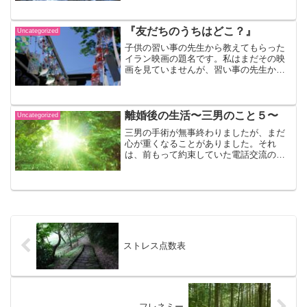
えば、よく世間でも言われている『帰
れ』という言葉です。「やる気がないな
ら帰れ。」と言われて...
『友だちのうちはどこ？』
Uncategorized
子供の習い事の先生から教えてもらった
イラン映画の題名です。私はまだその映
画を見ていませんが、習い事の先生から
あらすじを聞いて、とても興味を持ちま
した。 あらすじは、間違って友達のノ
ートを持って帰ってしまって、その友達
にノートを返すため、友達...
離婚後の生活〜三男のこと５〜
Uncategorized
三男の手術が無事終わりましたが、まだ
心が重くなることがありました。それ
は、前もって約束していた電話交流の日
が三男の入院と重なってしまい、その日
は電話が出来ないので、元夫に交渉して
電話交流日をずらしてもらわなければな
りませんでした。実は裁判中...
ストレス点数表
フレネミー