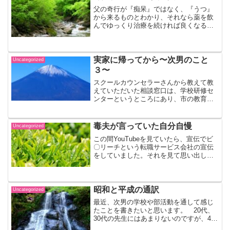
父の奇行が『痴呆』ではなく、『うつ』
から来るものとわかり、それなら薬を飲
んでゆっくり治療を続ければ良くなると
思っていました。父とも診察を待ってい
る時間や薬をもらうまでの待ち時間でい
ろいろ話しが出来ましたので、すぐにそ
うなると思っていました。...
実家に帰ってから〜次男のこと
Uncategorized
３〜
スクールカウンセラーさんから教えて教
えていただいた相談窓口は、学校研修セ
ンターというところにあり、市の教育委
員会の管轄するところでした。私は電話
で予約を取り、相談してみることにまし
た。２回目からは、次男からも話しを聞
毒夫が言っていた自分自慢
Uncategorized
きたいということで、次男...
この間YouTubeを見ていたら、宣伝でビ
〇リーチという転職サービス会社の宣伝
をしていました。それを見て思い出した
ことがありますので、今日はそれを書い
ていこうと思います。 数年前の話しで
すが、毒夫（DVモラハラ虐待夫）とまだ
一緒に暮らしてい...
昭和と平成の通訳
Uncategorized
最近、次男の学校や部活動を通して感じ
たことを書きたいと思います。 20代、
30代の先生にはあまりないのですが、40
歳以降の先生によく感じることです。例