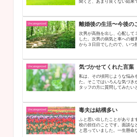
聞くと、あまり良くない結果で
離婚後の生活〜今後の
Uncategorized
次男が高熱を出し、心配して
した。次男の病気と車への被
から３日目でしたので、いつ熱
気づかせてくれた言葉
Uncategorized
私は、その頃同じような悩み
た。そこではいろんな気づき
タッフの方に質問してみたいと
毒夫は結構多い
Uncategorized
ふと思い出したことがありま
校の担任のことです。面談な
と思っていました。一生懸命な