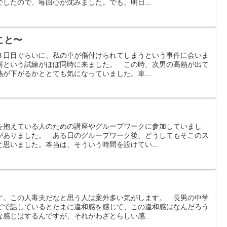
したので、毎回心が沈みました。でも、明日...
こと〜
３日目ぐらいに、私の車が傷付けられてしまうという事件に会いま
害という試練がほぼ同時に来ました。 この時、次男の高熱が出て
が下がるかととても気になっていました。車...
を抱えている人のための講座やグループワークに参加していまし
がありました。 ある日のグループワーク後、どうしてもそこのス
思いました。本当は、そういう時間を設けてい...
す。この人毒夫だなと思う人は案外多い気がします。 長男の中学
どで話しているとたまに違和感を感じて、この違和感はなんだろう
感じはするんですが、それがわざとらしい感...