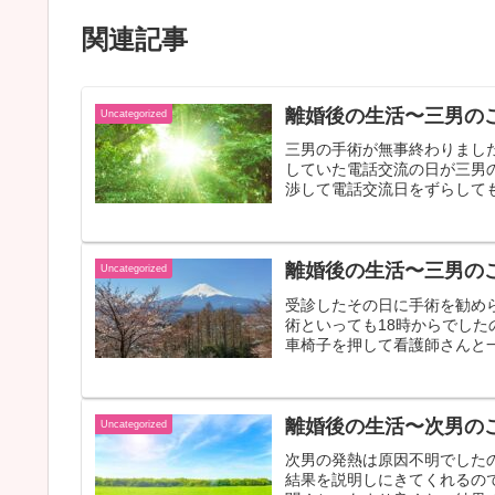
関連記事
離婚後の生活〜三男の
Uncategorized
三男の手術が無事終わりまし
していた電話交流の日が三男
渉して電話交流日をずらしても
離婚後の生活〜三男の
Uncategorized
受診したその日に手術を勧め
術といっても18時からでし
車椅子を押して看護師さんと一
離婚後の生活〜次男の
Uncategorized
次男の発熱は原因不明でした
結果を説明しにきてくれるの